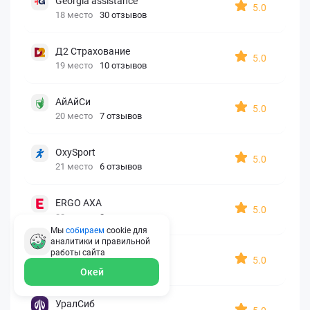
Georgia assistance
5.0
18 место
30 отзывов
Д2 Страхование
5.0
19 место
10 отзывов
АйАйСи
5.0
20 место
7 отзывов
OxySport
5.0
21 место
6 отзывов
ERGO AXA
5.0
22 место
2 отзыва
Мы
собираем
cookie для
аналитики и правильной
Oxy Travel Premium
работы
сайта
5.0
23 место
1 отзыв
Окей
УралСиб