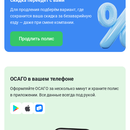
Скидка переедет с вами
Для продления подберём вариант, где
сохранится ваша скидка за безаварийную
езду — даже при смене компании.
Продлить полис
ОСАГО в вашем телефоне
Оформляйте ОСАГО за несколько минут и храните полис
в приложении. Все данные всегда под рукой.