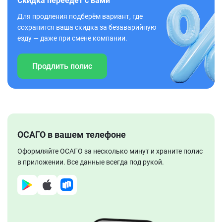
Скидка переедет с вами
Для продления подберём вариант, где
сохранится ваша скидка за безаварийную
езду — даже при смене компании.
Продлить полис
ОСАГО в вашем телефоне
Оформляйте ОСАГО за несколько минут и храните полис
в приложении. Все данные всегда под рукой.