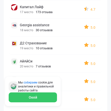
Капитал Лайф
4.7
17 место
173 отзыва
Georgia assistance
5.0
18 место
30 отзывов
Д2 Страхование
5.0
19 место
10 отзывов
АйАйСи
5.0
20 место
7 отзывов
OxySport
5.0
Мы
собираем
cookie для
21 место
6 отзывов
аналитики и правильной
работы
сайта
ERGO AXA
Окей
5.0
22 место
2 отзыва