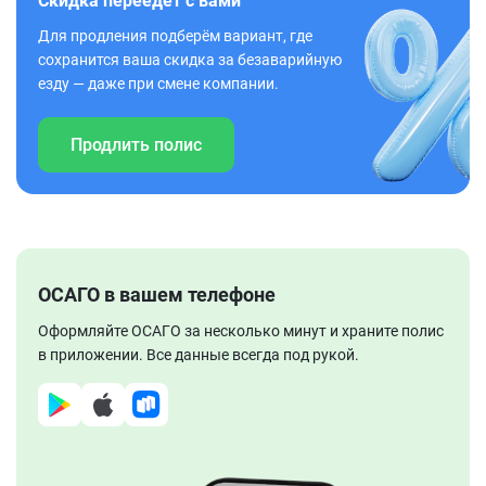
Скидка переедет с вами
Для продления подберём вариант, где
сохранится ваша скидка за безаварийную
езду — даже при смене компании.
Продлить полис
ОСАГО в вашем телефоне
Оформляйте ОСАГО за несколько минут и храните полис
в приложении. Все данные всегда под рукой.