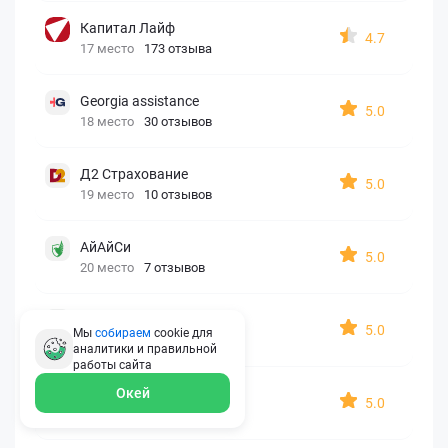
Капитал Лайф
4.7
17 место
173 отзыва
Georgia assistance
5.0
18 место
30 отзывов
Д2 Страхование
5.0
19 место
10 отзывов
АйАйСи
5.0
20 место
7 отзывов
OxySport
5.0
Мы
собираем
cookie для
21 место
6 отзывов
аналитики и правильной
работы
сайта
ERGO AXA
Окей
5.0
22 место
2 отзыва