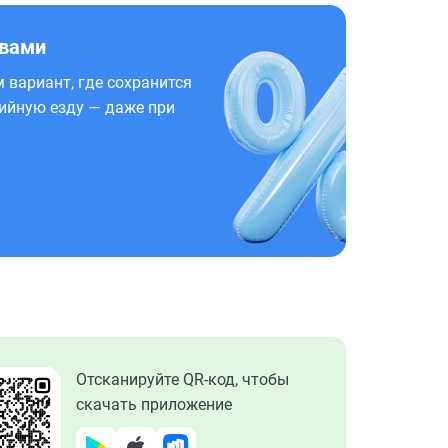
 вами
 вариант, где сохранится
ийную езду — даже при
Отсканируйте QR-код, чтобы
скачать приложение