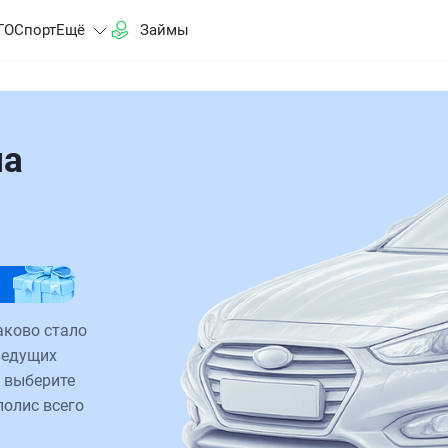
ГО
Спорт
Ещё
Займы
на
аково стало
ведущих
 выберите
полис всего