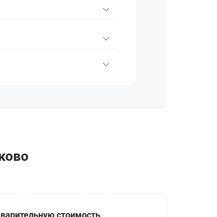
аково
варительную стоимость