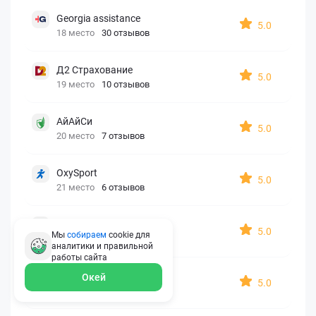
Georgia assistance
5.0
18 место
30 отзывов
Д2 Страхование
5.0
19 место
10 отзывов
АйАйСи
5.0
20 место
7 отзывов
OxySport
5.0
21 место
6 отзывов
ERGO AXA
5.0
Мы
собираем
cookie для
22 место
2 отзыва
аналитики и правильной
работы
сайта
Oxy Travel Premium
Окей
5.0
23 место
1 отзыв