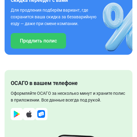
Скидка переедет с вами
Для продления подберём вариант, где
сохранится ваша скидка за безаварийную
езду — даже при смене компании.
Продлить полис
ОСАГО в вашем телефоне
Оформляйте ОСАГО за несколько минут и храните полис
в приложении. Все данные всегда под рукой.