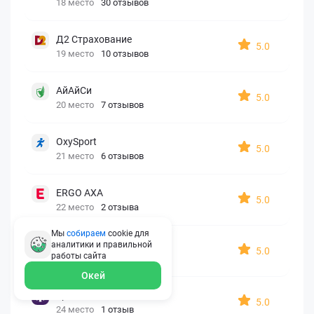
18 место
30 отзывов
Д2 Страхование
5.0
19 место
10 отзывов
АйАйСи
5.0
20 место
7 отзывов
OxySport
5.0
21 место
6 отзывов
ERGO AXA
5.0
22 место
2 отзыва
Мы
собираем
cookie для
Oxy Travel Premium
аналитики и правильной
5.0
работы
сайта
23 место
1 отзыв
Окей
УралСиб
5.0
24 место
1 отзыв