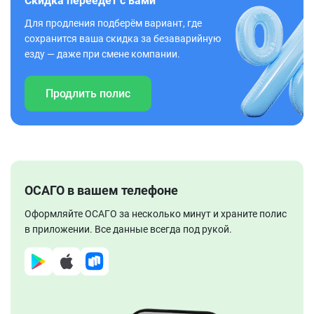
Скидка переедет с вами
Для продления подберём вариант, где
сохранится ваша скидка за безаварийную
езду — даже при смене компании.
Продлить полис
ОСАГО в вашем телефоне
Оформляйте ОСАГО за несколько минут и храните полис
в приложении. Все данные всегда под рукой.