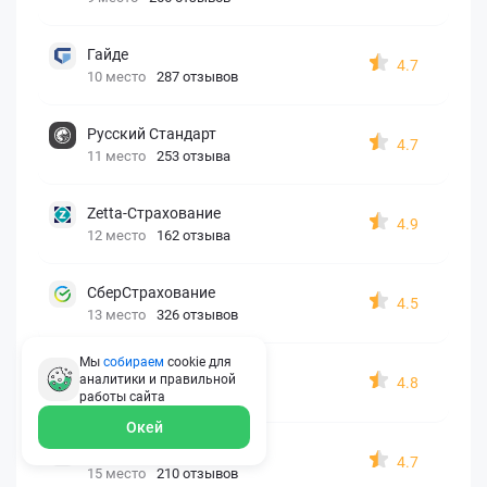
Гайде
4.7
10 место
287 отзывов
Русский Стандарт
4.7
11 место
253 отзыва
Zetta-Страхование
4.9
12 место
162 отзыва
СберСтрахование
4.5
13 место
326 отзывов
Мы
собираем
cookie для
Евроинс
аналитики и правильной
4.8
14 место
187 отзывов
работы
сайта
Окей
АК БАРС
4.7
15 место
210 отзывов