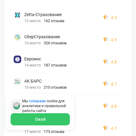
Zetta-Страхование
4.9
12 место
162 отзыва
СберСтрахование
4.5
13 место
326 отзывов
Евроинс
4.8
14 место
187 отзывов
АК БАРС
4.7
15 место
210 отзывов
Мы
собираем
cookie для
Согласие
4.8
аналитики и правильной
16 место
146 отзывов
работы
сайта
Окей
Капитал Лайф
4.7
17 место
173 отзыва