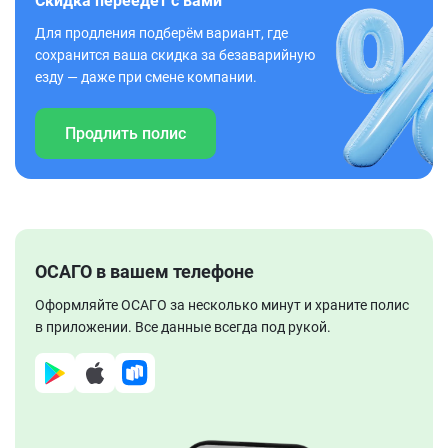
Скидка переедет с вами
Для продления подберём вариант, где
сохранится ваша скидка за безаварийную
езду — даже при смене компании.
Продлить полис
ОСАГО в вашем телефоне
Оформляйте ОСАГО за несколько минут и храните полис
в приложении. Все данные всегда под рукой.