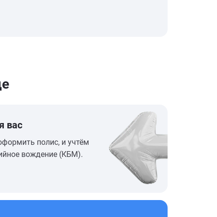
де
я вас
оформить полис, и учтём
ийное вождение (КБМ).