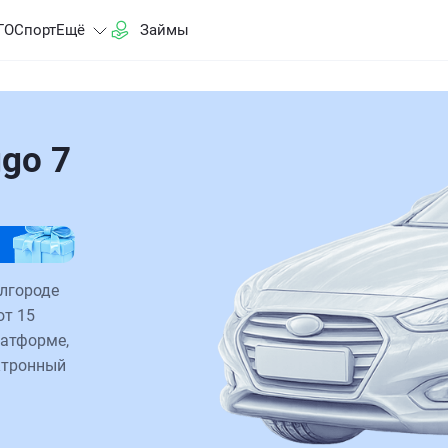
ГО
Спорт
Ещё
Займы
go 7
елгороде
от 15
латформе,
ктронный