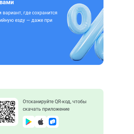
 вами
 вариант, где сохранится
ийную езду — даже при
Отсканируйте QR-код, чтобы
скачать приложение