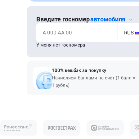
Введите госномер
автомобиля
А 000 АА 00
RUS
У меня нет госномера
100% кешбэк за покупку
Начисляем баллами на счет (1 балл =
1 рубль)