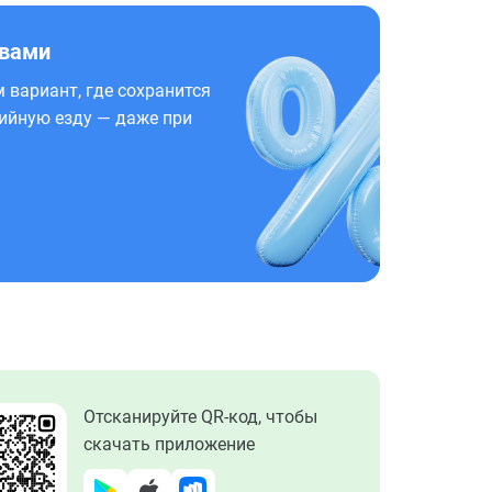
 вами
 вариант, где сохранится
ийную езду — даже при
Отсканируйте QR-код, чтобы
скачать приложение