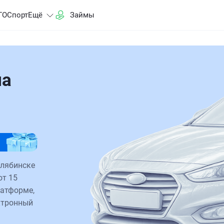
ГО
Спорт
Ещё
Займы
на
елябинске
от 15
латформе,
ктронный