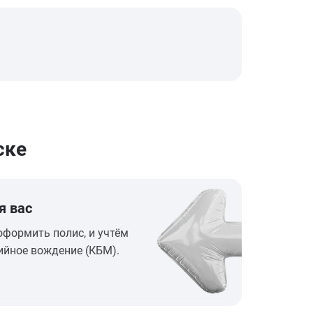
ске
я вас
оформить полис, и учтём
ийное вождение (КБМ).