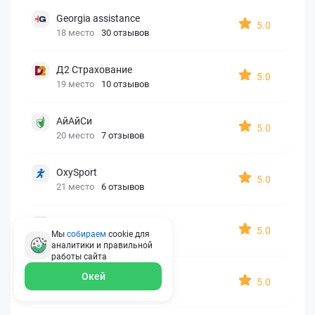
Georgia assistance
5.0
18 место
30 отзывов
Д2 Страхование
5.0
19 место
10 отзывов
АйАйСи
5.0
20 место
7 отзывов
OxySport
5.0
21 место
6 отзывов
ERGO AXA
5.0
Мы
собираем
cookie для
22 место
2 отзыва
аналитики и правильной
работы
сайта
Oxy Travel Premium
Окей
5.0
23 место
1 отзыв