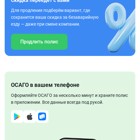
Скидка переедет с вами
Для продления подберём вариант, где
сохранится ваша скидка за безаварийную
езду — даже при смене компании.
Продлить полис
ОСАГО в вашем телефоне
Оформляйте ОСАГО за несколько минут и храните полис
в приложении. Все данные всегда под рукой.