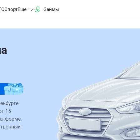
ГО
Спорт
Ещё
Займы
на
ренбурге
от 15
латформе,
ктронный