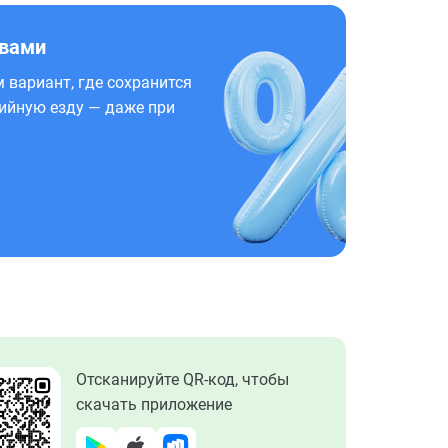
 вами
 вариант, где сохранится
ийную езду — даже при
Отсканируйте QR-код, чтобы
скачать приложение