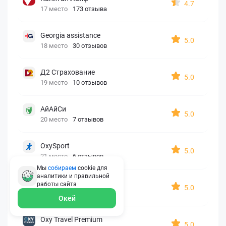
4.7
17 место
173 отзыва
Georgia assistance
5.0
18 место
30 отзывов
Д2 Страхование
5.0
19 место
10 отзывов
АйАйСи
5.0
20 место
7 отзывов
OxySport
5.0
21 место
6 отзывов
Мы
собираем
cookie для
аналитики и правильной
ERGO AXA
работы
сайта
5.0
22 место
2 отзыва
Окей
Oxy Travel Premium
5.0