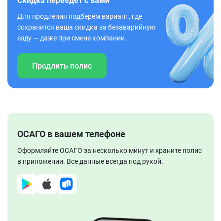
Скидка переедет с вами
Для продления подберём вариант, где
сохранится ваша скидка за безаварийную
езду — даже при смене компании.
Продлить полис
ОСАГО в вашем телефоне
Оформляйте ОСАГО за несколько минут и храните полис
в приложении. Все данные всегда под рукой.