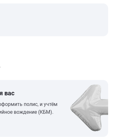
е
я вас
оформить полис, и учтём
ийное вождение (КБМ).