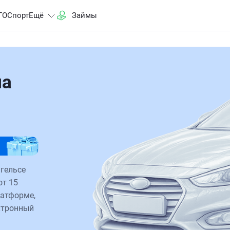
ГО
Спорт
Ещё
Займы
на
нгельсе
от 15
латформе,
ктронный