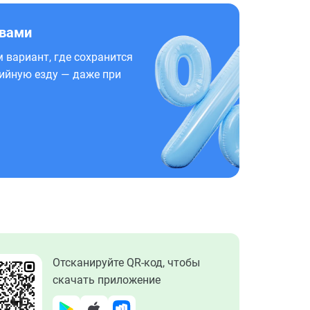
 вами
 вариант, где сохранится
ийную езду — даже при
Отсканируйте QR-код, чтобы
скачать приложение