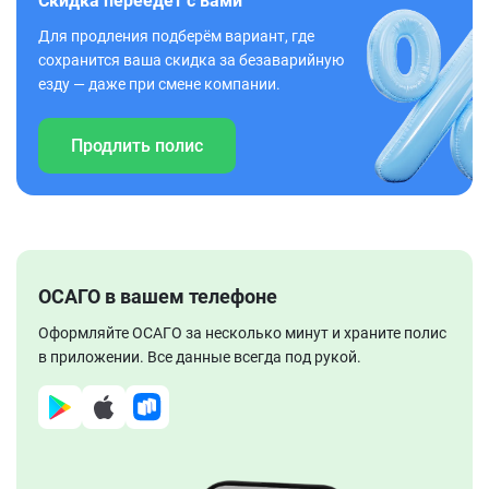
Скидка переедет с вами
Для продления подберём вариант, где
сохранится ваша скидка за безаварийную
езду — даже при смене компании.
Продлить полис
ОСАГО в вашем телефоне
Оформляйте ОСАГО за несколько минут и храните полис
в приложении. Все данные всегда под рукой.