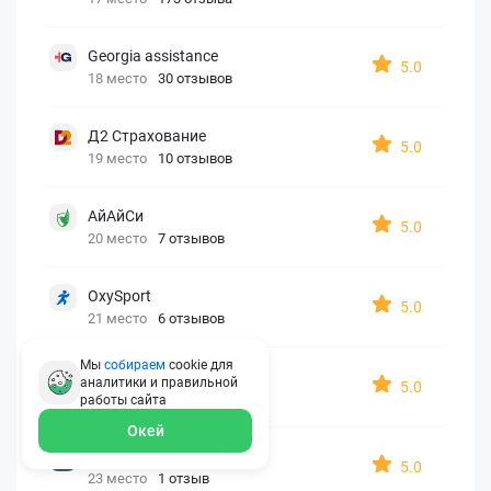
Georgia assistance
5.0
18 место
30 отзывов
Д2 Страхование
5.0
19 место
10 отзывов
АйАйСи
5.0
20 место
7 отзывов
OxySport
5.0
21 место
6 отзывов
Мы
собираем
cookie для
ERGO AXA
аналитики и правильной
5.0
22 место
2 отзыва
работы
сайта
Окей
Oxy Travel Premium
5.0
23 место
1 отзыв