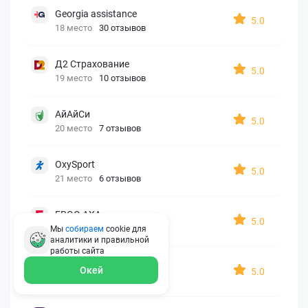
Georgia assistance
5.0
18 место
30 отзывов
Д2 Страхование
5.0
19 место
10 отзывов
АйАйСи
5.0
20 место
7 отзывов
OxySport
5.0
21 место
6 отзывов
ERGO AXA
5.0
22 место
2 отзыва
Мы
собираем
cookie для
аналитики и правильной
работы
сайта
Oxy Travel Premium
Окей
5.0
23 место
1 отзыв