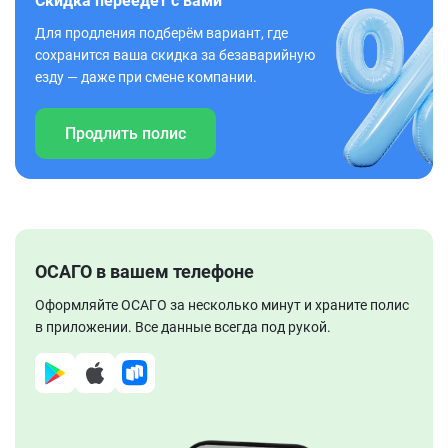
Скидка переедет с вами
Для продления подберём вариант, где
сохранится ваша скидка за безаварийную
езду — даже при смене компании.
Продлить полис
ОСАГО в вашем телефоне
Оформляйте ОСАГО за несколько минут и храните полис
в приложении. Все данные всегда под рукой.