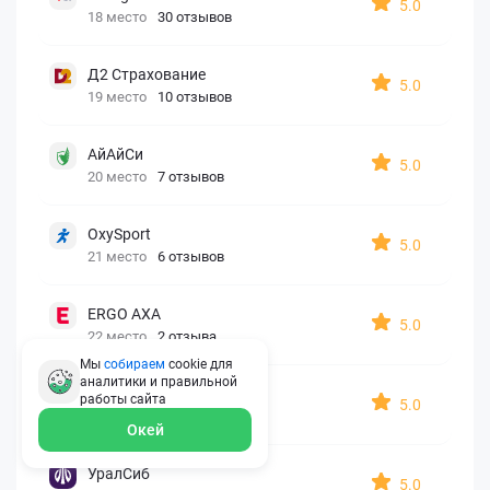
5.0
18 место
30 отзывов
Д2 Страхование
5.0
19 место
10 отзывов
АйАйСи
5.0
20 место
7 отзывов
OxySport
5.0
21 место
6 отзывов
ERGO AXA
5.0
22 место
2 отзыва
Мы
собираем
cookie для
аналитики и правильной
Oxy Travel Premium
работы
сайта
5.0
23 место
1 отзыв
Окей
УралСиб
5.0