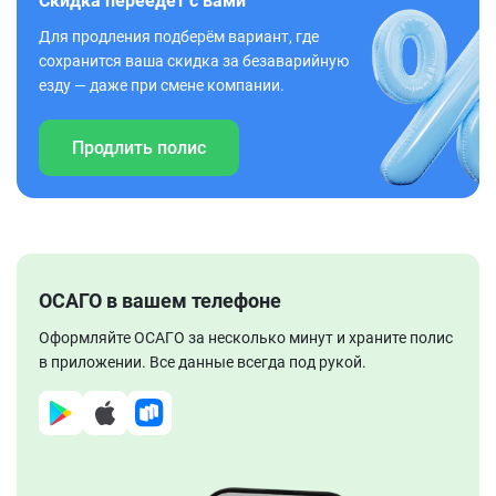
Скидка переедет с вами
Для продления подберём вариант, где
сохранится ваша скидка за безаварийную
езду — даже при смене компании.
Продлить полис
ОСАГО в вашем телефоне
Оформляйте ОСАГО за несколько минут и храните полис
в приложении. Все данные всегда под рукой.