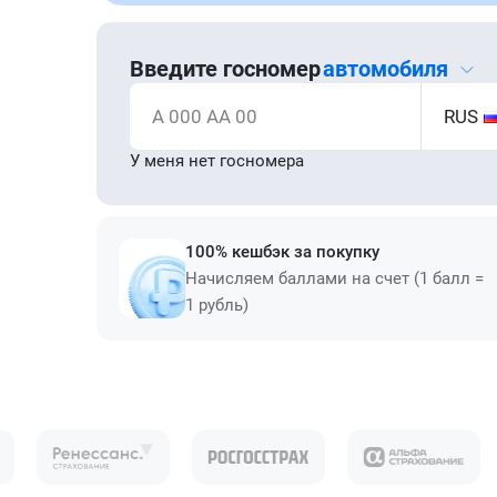
Введите госномер
автомобиля
А 000 АА 00
RUS
У меня нет госномера
100% кешбэк за покупку
Начисляем баллами на счет (1 балл =
1 рубль)