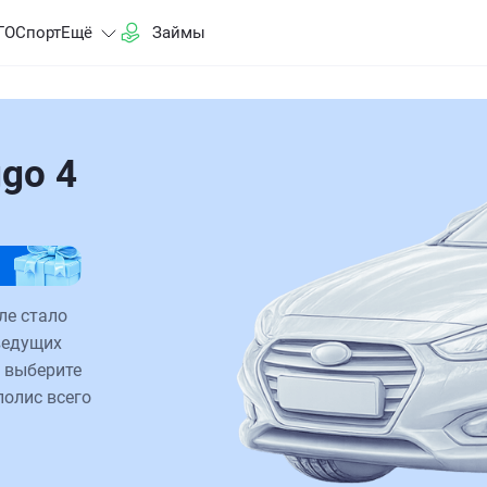
ГО
Спорт
Ещё
Займы
go 4
ле стало
ведущих
 выберите
полис всего