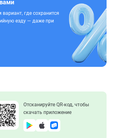
 вами
 вариант, где сохранится
ийную езду — даже при
Отсканируйте QR-код, чтобы
скачать приложение