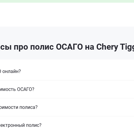
ы про полис ОСАГО на Chery Tigg
 онлайн?
оимость ОСАГО?
тоимости полиса?
лектронный полис?