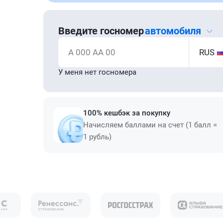
Введите госномер
автомобиля
А 000 АА 00
RUS
У меня нет госномера
100% кешбэк за покупку
Начисляем баллами на счет (1 балл =
1 рубль)