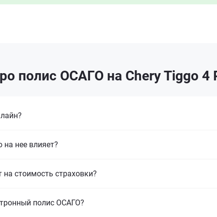
о полис ОСАГО на Chery Tiggo 4 
нлайн?
 на нее влияет?
т на стоимость страховки?
ктронный полис ОСАГО?