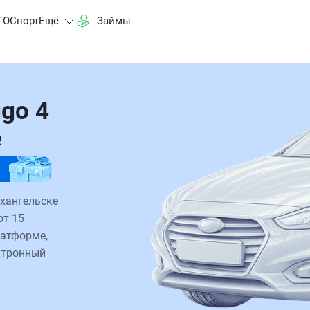
ГО
Спорт
Ещё
Займы
go 4
е
рхангельске
от 15
латформе,
ктронный