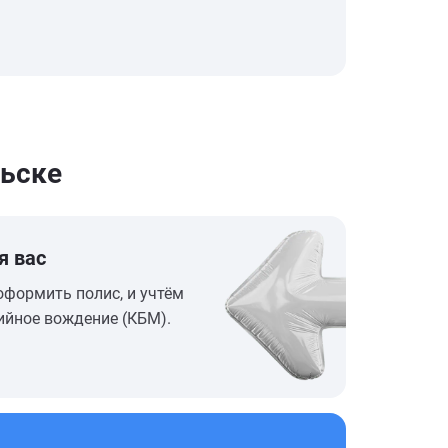
льске
я вас
оформить полис, и учтём
ийное вождение (КБМ).