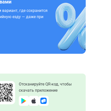
 вами
 вариант, где сохранится
ийную езду — даже при
Отсканируйте QR-код, чтобы
скачать приложение