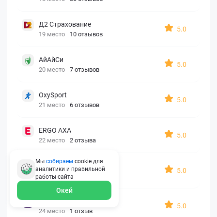
Д2 Страхование
5.0
19 место
10 отзывов
АйАйСи
5.0
20 место
7 отзывов
OxySport
5.0
21 место
6 отзывов
ERGO AXA
5.0
22 место
2 отзыва
Мы
собираем
cookie для
Oxy Travel Premium
аналитики и правильной
5.0
23 место
1 отзыв
работы
сайта
Окей
УралСиб
5.0
24 место
1 отзыв