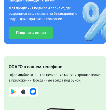
Скидка переедет с вами
Для продления подберём вариант, где
сохранится ваша скидка за безаварийную
езду — даже при смене компании.
Продлить полис
ОСАГО в вашем телефоне
Оформляйте ОСАГО за несколько минут и храните полис
в приложении. Все данные всегда под рукой.