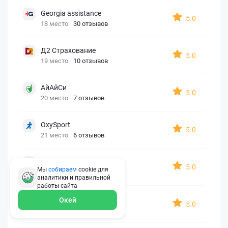
Georgia assistance
5.0
18 место
30 отзывов
Д2 Страхование
5.0
19 место
10 отзывов
АйАйСи
5.0
20 место
7 отзывов
OxySport
5.0
21 место
6 отзывов
ERGO AXA
5.0
Мы
собираем
cookie для
22 место
2 отзыва
аналитики и правильной
работы
сайта
Oxy Travel Premium
Окей
5.0
23 место
1 отзыв