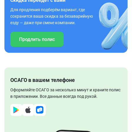
Скидка переедет с вами
Для продления подберём вариант, где
сохранится ваша скидка за безаварийную
езду — даже при смене компании.
Продлить полис
ОСАГО в вашем телефоне
Оформляйте ОСАГО за несколько минут и храните полис
в приложении. Все данные всегда под рукой.