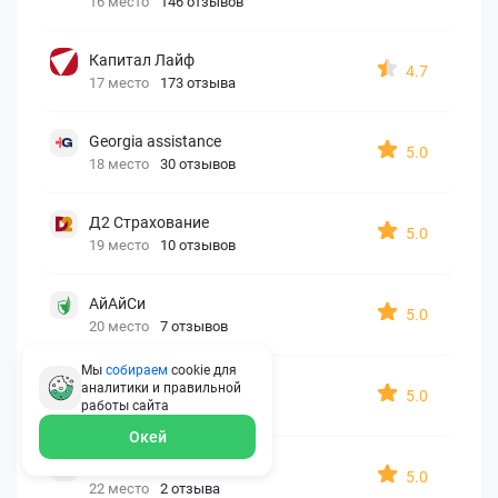
16 место
146 отзывов
Капитал Лайф
4.7
17 место
173 отзыва
Georgia assistance
5.0
18 место
30 отзывов
Д2 Страхование
5.0
19 место
10 отзывов
АйАйСи
5.0
20 место
7 отзывов
Мы
собираем
cookie для
OxySport
аналитики и правильной
5.0
работы
сайта
21 место
6 отзывов
Окей
ERGO AXA
5.0
22 место
2 отзыва