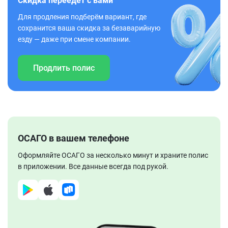
Скидка переедет с вами
Для продления подберём вариант, где
сохранится ваша скидка за безаварийную
езду — даже при смене компании.
Продлить полис
ОСАГО в вашем телефоне
Оформляйте ОСАГО за несколько минут и храните полис
в приложении. Все данные всегда под рукой.