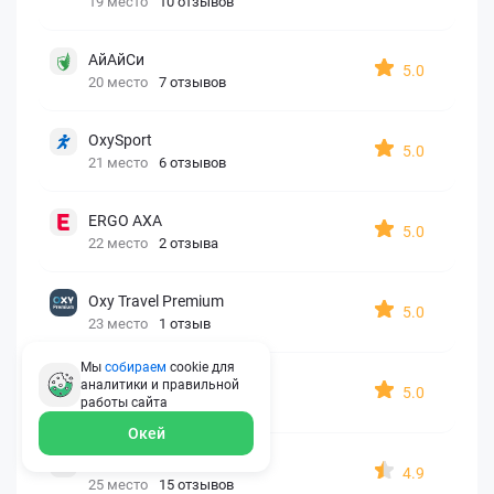
19 место
10 отзывов
АйАйСи
5.0
20 место
7 отзывов
OxySport
5.0
21 место
6 отзывов
ERGO AXA
5.0
22 место
2 отзыва
Oxy Travel Premium
5.0
23 место
1 отзыв
Мы
собираем
cookie для
УралСиб
аналитики и правильной
5.0
работы
сайта
24 место
1 отзыв
Окей
МАКС
4.9
25 место
15 отзывов