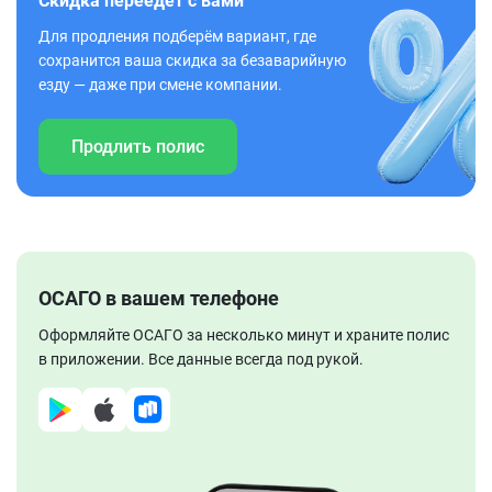
Скидка переедет с вами
Для продления подберём вариант, где
сохранится ваша скидка за безаварийную
езду — даже при смене компании.
Продлить полис
ОСАГО в вашем телефоне
Оформляйте ОСАГО за несколько минут и храните полис
в приложении. Все данные всегда под рукой.