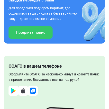
Скидка переедет с вами
Для продления подберём вариант, где
сохранится ваша скидка за безаварийную
езду — даже при смене компании.
Продлить полис
ОСАГО в вашем телефоне
Оформляйте ОСАГО за несколько минут и храните полис
в приложении. Все данные всегда под рукой.