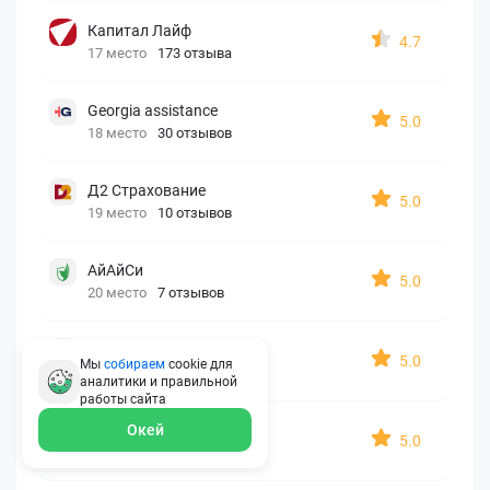
Капитал Лайф
4.7
17 место
173 отзыва
Georgia assistance
5.0
18 место
30 отзывов
Д2 Страхование
5.0
19 место
10 отзывов
АйАйСи
5.0
20 место
7 отзывов
OxySport
5.0
Мы
собираем
cookie для
21 место
6 отзывов
аналитики и правильной
работы
сайта
ERGO AXA
Окей
5.0
22 место
2 отзыва