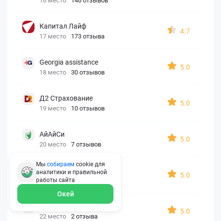
16 место
146 отзывов
Капитал Лайф
4.7
17 место
173 отзыва
Georgia assistance
5.0
18 место
30 отзывов
Д2 Страхование
5.0
19 место
10 отзывов
АйАйСи
5.0
20 место
7 отзывов
Мы
собираем
cookie для
OxySport
аналитики и правильной
5.0
21 место
6 отзывов
работы
сайта
Окей
ERGO AXA
5.0
22 место
2 отзыва