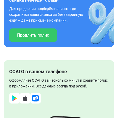
Скидка переедет с вами
Для продления подберём вариант, где
сохранится ваша скидка за безаварийную
езду — даже при смене компании.
Продлить полис
ОСАГО в вашем телефоне
Оформляйте ОСАГО за несколько минут и храните полис
в приложении. Все данные всегда под рукой.