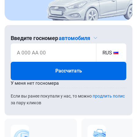
Введите госномер
автомобиля
А 000 АА 00
RUS
Рассчитать
У меня нет госномера
Если вы ранее покупали у нас, то можно
продлить полис
за пару кликов