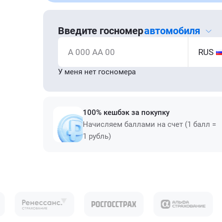
Введите госномер
автомобиля
А 000 АА 00
RUS
У меня нет госномера
100% кешбэк за покупку
Начисляем баллами на счет (1 балл =
1 рубль)