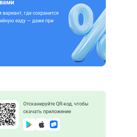
 вами
 вариант, где сохранится
ийную езду — даже при
Отсканируйте QR-код, чтобы
скачать приложение