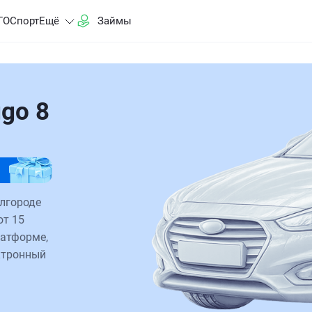
ГО
Спорт
Ещё
Займы
go 8
елгороде
от 15
латформе,
ктронный