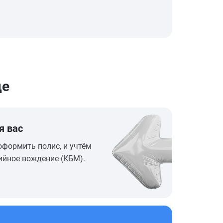
де
я вас
оформить полис, и учтём
ийное вождение (КБМ).