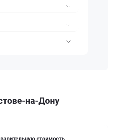
остове-на-Дону
варительную стоимость