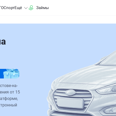
ГО
Спорт
Ещё
Займы
на
стове-на-
ения от 15
латформе,
ктронный