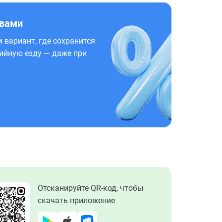
 вами
 вариант, где сохранится
ийную езду — даже при
Отсканируйте QR-код, чтобы
скачать приложение