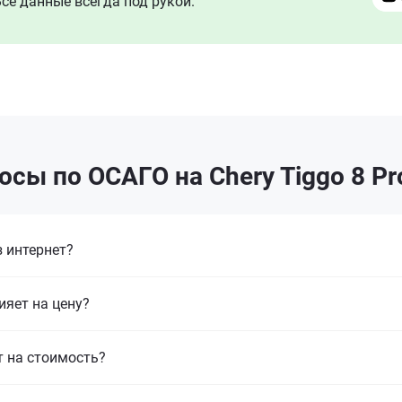
се данные всегда под рукой.
сы по ОСАГО на Chery Tiggo 8 P
 интернет?
ияет на цену?
т на стоимость?