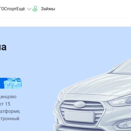
ГО
Спорт
Ещё
Займы
на
динцово
от 15
латформе,
ктронный