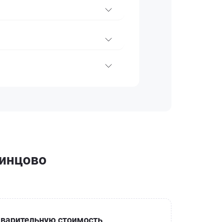
динцово
варительную стоимость