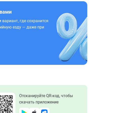
 вами
 вариант, где сохранится
ийную езду — даже при
Отсканируйте QR-код, чтобы
скачать приложение