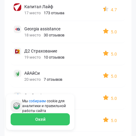
Капитал Лайф
4.7
17 место
173 отзыва
Georgia assistance
5.0
18 место
30 отзывов
Д2 Страхование
5.0
19 место
10 отзывов
АйАйСи
5.0
20 место
7 отзывов
OxySport
5.0
Мы
собираем
cookie для
21 место
6 отзывов
аналитики и правильной
работы
сайта
ERGO AXA
Окей
5.0
22 место
2 отзыва