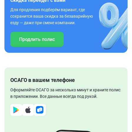
Скидка переедет с вами
Для продления подберём вариант, где
сохранится ваша скидка за безаварийную
езду — даже при смене компании.
Продлить полис
ОСАГО в вашем телефоне
Оформляйте ОСАГО за несколько минут и храните полис
в приложении. Все данные всегда под рукой.