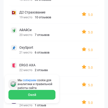
Д2 Страхование
5.0
19 место
10 отзывов
АйАйСи
5.0
20 место
7 отзывов
OxySport
5.0
21 место
6 отзывов
ERGO AXA
5.0
22 место
2 отзыва
Мы
собираем
cookie для
Oxy Travel Premium
аналитики и правильной
5.0
23 место
1 отзыв
работы
сайта
Окей
УралСиб
5.0
24 место
1 отзыв