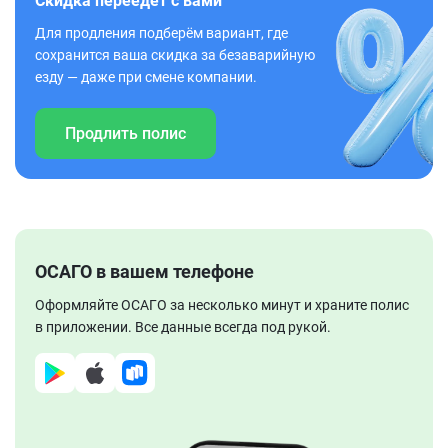
Скидка переедет с вами
Для продления подберём вариант, где
сохранится ваша скидка за безаварийную
езду — даже при смене компании.
Продлить полис
ОСАГО в вашем телефоне
Оформляйте ОСАГО за несколько минут и храните полис
в приложении. Все данные всегда под рукой.