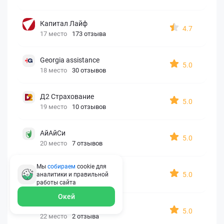
Капитал Лайф
4.7
17 место
173 отзыва
Georgia assistance
5.0
18 место
30 отзывов
Д2 Страхование
5.0
19 место
10 отзывов
АйАйСи
5.0
20 место
7 отзывов
Мы
собираем
cookie для
OxySport
5.0
аналитики и правильной
21 место
6 отзывов
работы
сайта
Окей
ERGO AXA
5.0
22 место
2 отзыва