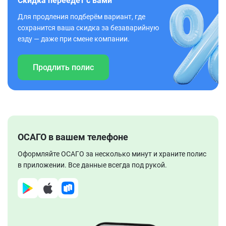
Скидка переедет с вами
Для продления подберём вариант, где
сохранится ваша скидка за безаварийную
езду — даже при смене компании.
Продлить полис
ОСАГО в вашем телефоне
Оформляйте ОСАГО за несколько минут и храните полис
в приложении. Все данные всегда под рукой.