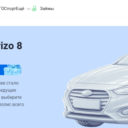
ГО
Спорт
Ещё
Займы
izo 8
ове стало
ведущих
 выберите
полис всего