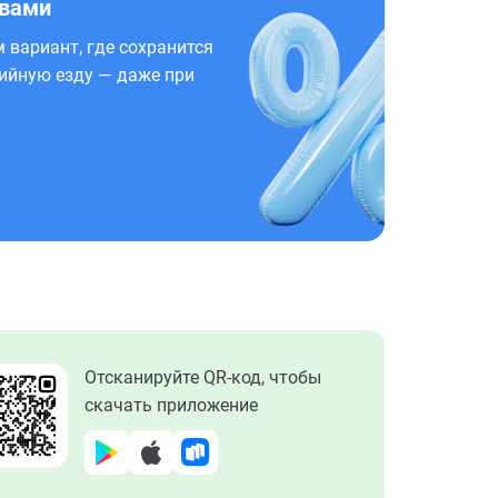
 вами
 вариант, где сохранится
ийную езду — даже при
Отсканируйте QR-код, чтобы
скачать приложение