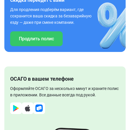
Скидка переедет с вами
Для продления подберём вариант, где
сохранится ваша скидка за безаварийную
езду — даже при смене компании.
Продлить полис
ОСАГО в вашем телефоне
Оформляйте ОСАГО за несколько минут и храните полис
в приложении. Все данные всегда под рукой.