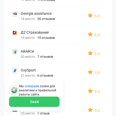
Georgia assistance
5.0
18 место
30 отзывов
Д2 Страхование
5.0
19 место
10 отзывов
АйАйСи
5.0
20 место
7 отзывов
OxySport
5.0
21 место
6 отзывов
Мы
собираем
cookie для
ERGO AXA
аналитики и правильной
5.0
22 место
2 отзыва
работы
сайта
Окей
Oxy Travel Premium
5.0
23 место
1 отзыв