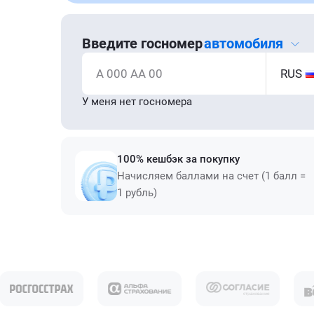
Введите госномер
автомобиля
А 000 АА 00
RUS
У меня нет госномера
100% кешбэк за покупку
Начисляем баллами на счет (1 балл =
1 рубль)