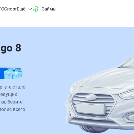
ГО
Спорт
Ещё
Займы
go 8
ргуте стало
ведущих
 выберите
полис всего