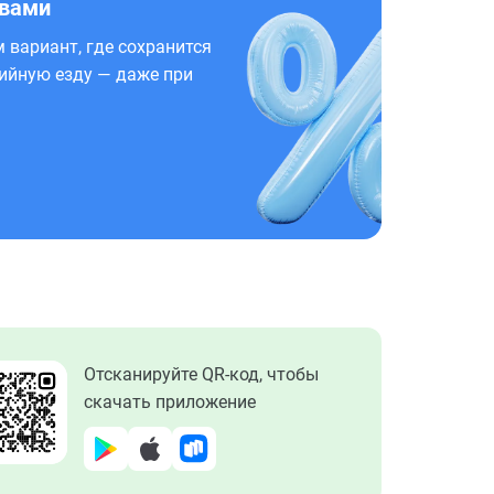
 вами
 вариант, где сохранится
ийную езду — даже при
Отсканируйте QR-код, чтобы
скачать приложение