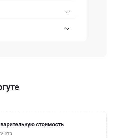
ргуте
варительную стоимость
счета