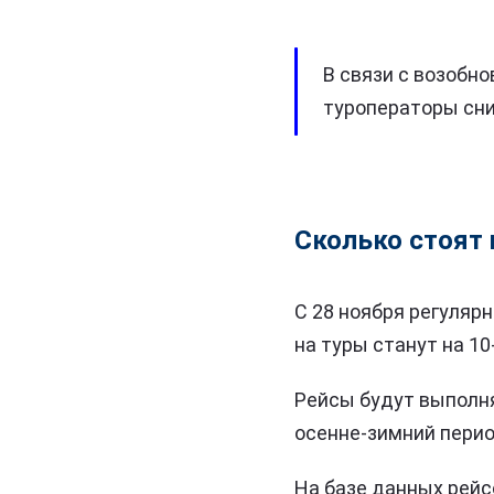
В связи с возобн
туроператоры сни
Сколько стоят 
С 28 ноября регуляр
на туры станут на 1
Рейсы будут выполня
осенне-зимний перио
На базе данных рейсо