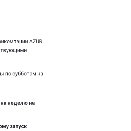
викомпании AZUR.
йствующими
ы по субботам на
 на неделю на
ому запуск