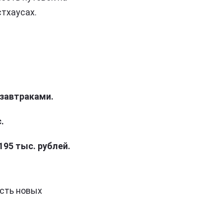
стхаусах.
 завтраками.
.
195 тыс. рублей.
сть новых