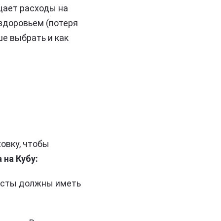
щает расходы на
 здоровьем (потеря
ше выбрать и как
овку, чтобы
 на Кубу:
ристы должны иметь