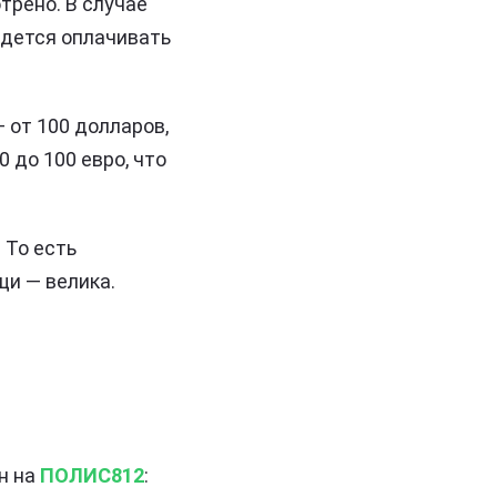
трено. В случае
идется оплачивать
 от 100 долларов,
 до 100 евро, что
 То есть
щи — велика.
н на
ПОЛИС812
: