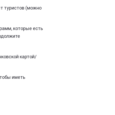
ст туристов (можно
рамм, которые есть
родолжите
нковской картой/
чтобы иметь