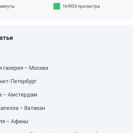
 минуты
164953 просмотра
я галерея – Москва
нкт-Петербург
га – Амстердам
капелла – Ватикан
ля – Афины