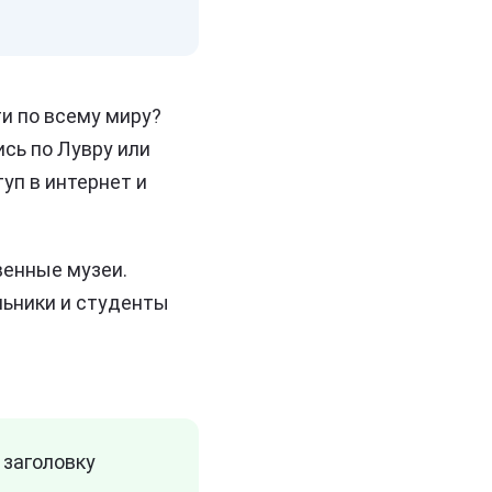
и по всему миру?
ись по Лувру или
туп в интернет и
енные музеи.
льники и студенты
 заголовку