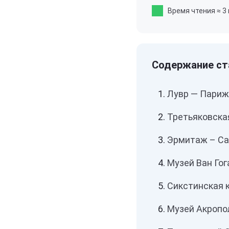
Время чтения
≈ 3
Лувр — Париж
Третьяковска
Эрмитаж – Са
Музей Ван Го
Сикстинская 
Музей Акропо