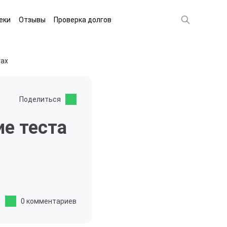
еки
Отзывы
Проверка долгов
гах
Поделиться
ие теста
0 комментариев