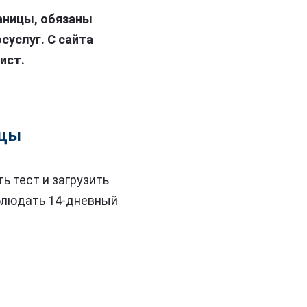
раницы, обязаны
суслуг. С сайта
ист.
ицы
ь тест и загрузить
облюдать 14-дневный