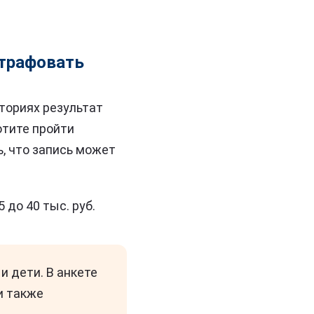
штрафовать
аториях результат
отите пройти
ь, что запись может
 до 40 тыс. руб.
и дети. В анкете
и также