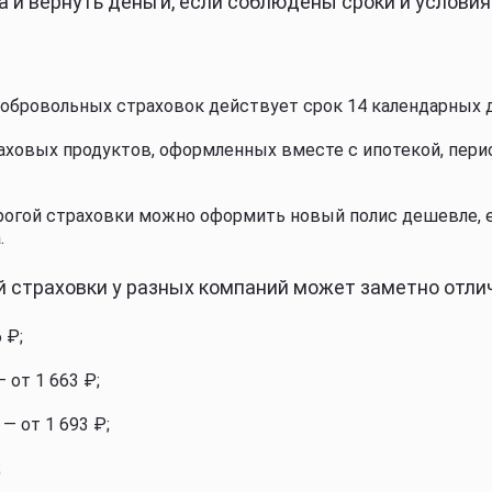
 и вернуть деньги, если соблюдены сроки и условия
обровольных страховок действует срок 14 календарных д
аховых продуктов, оформленных вместе с ипотекой, пер
рогой страховки можно оформить новый полис дешевле, 
.
 страховки у разных компаний может заметно отли
 ₽;
 от 1 663 ₽;
— от 1 693 ₽;
;