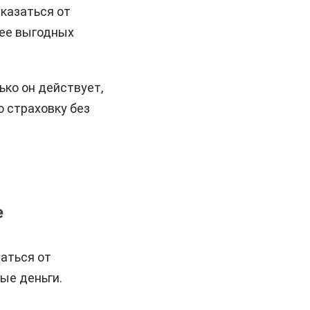
казаться от
лее выгодных
ько он действует,
ю страховку без
е
аться от
ые деньги.