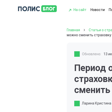
На сайт
Новости
П
Главная
Статьи о стр
можно сменить страховку
Обновлено:
13 и
Период 
страховк
сменить
Ларина Кристина