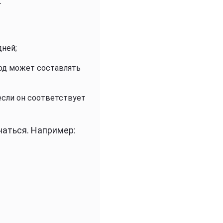
.
ней;
иод может составлять
если он соответствует
чаться. Например: