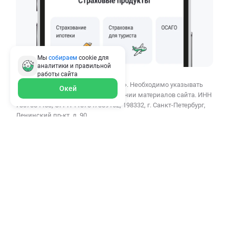
Мы
собираем
cookie для
аналитики и правильной
работы
сайта
© 2010–2026 ООО «СВЦ ПОЛИС812». Необходимо указывать
Окей
ссылку polis812.ru при использовании материалов сайта. ИНН
7807384453, ОГРН 1137847389162, 198332, г. Санкт-Петербург,
Ленинский пр-кт, д. 90.
ООО «СВЦ ПОЛИС812» осуществляет деятельность в сфере
финансовых услуг: сервис помогает в онлайн-подборе
страховых продуктов для физических и юридических лиц.
Темная тема