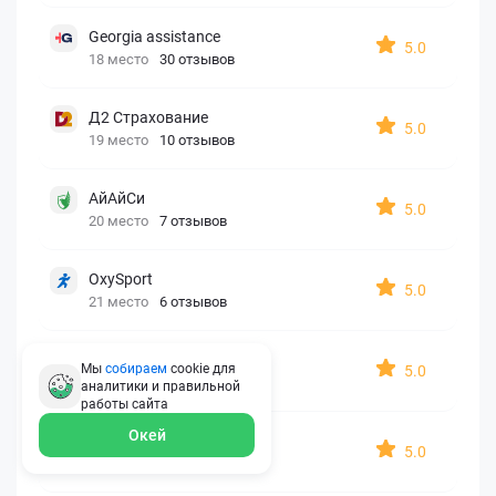
Georgia assistance
5.0
18 место
30 отзывов
Д2 Страхование
5.0
19 место
10 отзывов
АйАйСи
5.0
20 место
7 отзывов
OxySport
5.0
21 место
6 отзывов
ERGO AXA
Мы
собираем
cookie для
5.0
22 место
2 отзыва
аналитики и правильной
работы
сайта
Окей
Oxy Travel Premium
5.0
23 место
1 отзыв