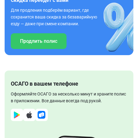
Скидка переедет с вами
Для продления подберём вариант, где
сохранится ваша скидка за безаварийную
езду — даже при смене компании.
Продлить полис
ОСАГО в вашем телефоне
Оформляйте ОСАГО за несколько минут и храните полис
в приложении. Все данные всегда под рукой.