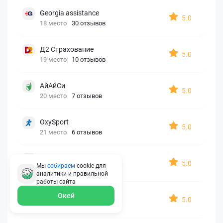
Georgia assistance
5.0
18 место
30 отзывов
Д2 Страхование
5.0
19 место
10 отзывов
АйАйСи
5.0
20 место
7 отзывов
OxySport
5.0
21 место
6 отзывов
ERGO AXA
5.0
Мы
собираем
cookie для
22 место
2 отзыва
аналитики и правильной
работы
сайта
Oxy Travel Premium
Окей
5.0
23 место
1 отзыв