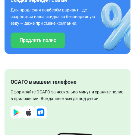
Скидка переедет с вами
Для продления подберём вариант, где
сохранится ваша скидка за безаварийную
езду — даже при смене компании.
Продлить полис
ОСАГО в вашем телефоне
Оформляйте ОСАГО за несколько минут и храните полис
в приложении. Все данные всегда под рукой.