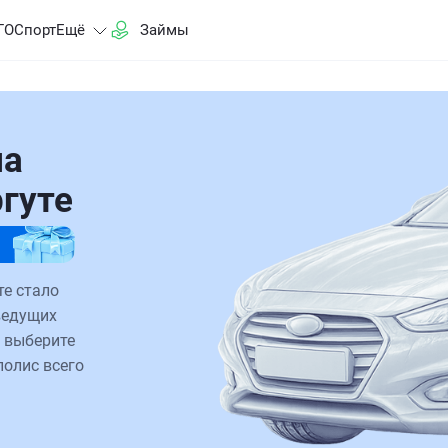
ГО
Спорт
Ещё
Займы
на
ргуте
те стало
ведущих
 выберите
полис всего