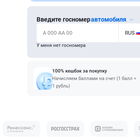
Введите госномер
автомобиля
А 000 АА 00
RUS
У меня нет госномера
100% кешбэк за покупку
Начисляем баллами на счет (1 балл =
1 рубль)