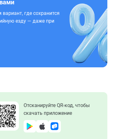
 вами
 вариант, где сохранится
ийную езду — даже при
Отсканируйте QR-код, чтобы
скачать приложение