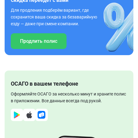
Скидка переедет с вами
Для продления подберём вариант, где
сохранится ваша скидка за безаварийную
езду — даже при смене компании.
Продлить полис
ОСАГО в вашем телефоне
Оформляйте ОСАГО за несколько минут и храните полис
в приложении. Все данные всегда под рукой.