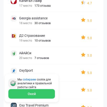
Капитал Лайф
4.7
17 место
173 отзыва
Georgia assistance
5.0
18 место
30 отзывов
Д2 Страхование
5.0
19 место
10 отзывов
АйАйСи
5.0
20 место
7 отзывов
OxySport
5.0
21 место
6 отзывов
Мы
собираем
cookie для
аналитики и правильной
работы
сайта
ERGO AXA
5.0
22 место
2 отзыва
Окей
Oxy Travel Premium