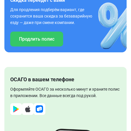
Скидка переедет с вами
Для продления подберём вариант, где
сохранится ваша скидка за безаварийную
езду — даже при смене компании.
Продлить полис
ОСАГО в вашем телефоне
Оформляйте ОСАГО за несколько минут и храните полис
в приложении. Все данные всегда под рукой.