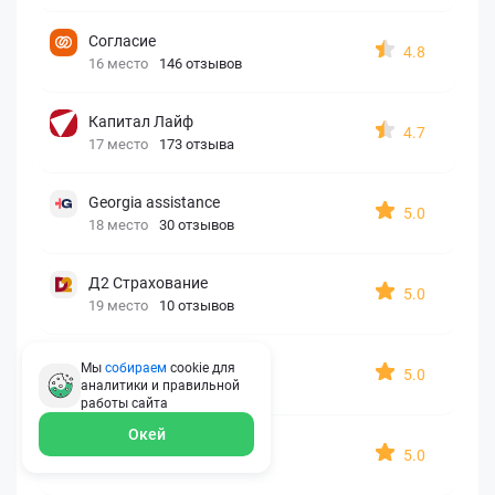
Согласие
4.8
16 место
146 отзывов
Капитал Лайф
4.7
17 место
173 отзыва
Georgia assistance
5.0
18 место
30 отзывов
Д2 Страхование
5.0
19 место
10 отзывов
АйАйСи
Мы
собираем
cookie для
5.0
20 место
7 отзывов
аналитики и правильной
работы
сайта
Окей
OxySport
5.0
21 место
6 отзывов