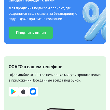
Скидка переедет с вами
Для продления подберём вариант, где
сохранится ваша скидка за безаварийную
езду — даже при смене компании.
Продлить полис
ОСАГО в вашем телефоне
Оформляйте ОСАГО за несколько минут и храните полис
в приложении. Все данные всегда под рукой.