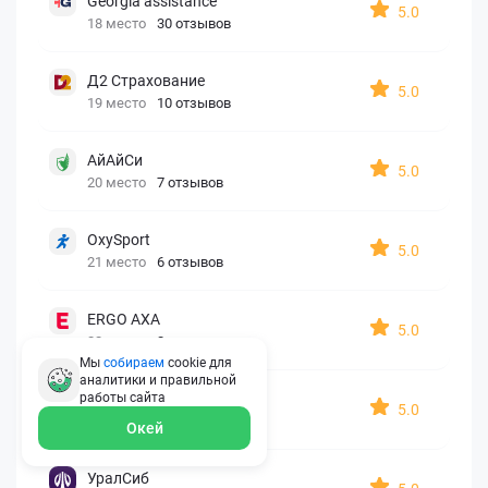
Georgia assistance
5.0
18 место
30 отзывов
Д2 Страхование
5.0
19 место
10 отзывов
АйАйСи
5.0
20 место
7 отзывов
OxySport
5.0
21 место
6 отзывов
ERGO AXA
5.0
22 место
2 отзыва
Мы
собираем
cookie для
аналитики и правильной
Oxy Travel Premium
работы
сайта
5.0
23 место
1 отзыв
Окей
УралСиб