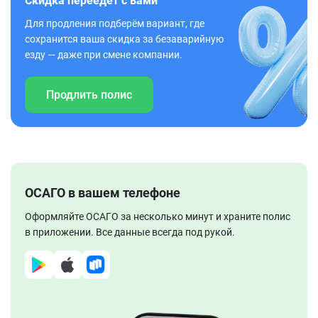
Скидка переедет с вами
Для продления подберём вариант, где
сохранится ваша скидка за безаварийную
езду — даже при смене компании.
Продлить полис
ОСАГО в вашем телефоне
Оформляйте ОСАГО за несколько минут и храните полис
в приложении. Все данные всегда под рукой.