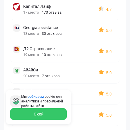
Капитал Лайф
4.7
17 место
173 отзыва
Georgia assistance
5.0
18 место
30 отзывов
Д2 Страхование
5.0
19 место
10 отзывов
АйАйСи
5.0
20 место
7 отзывов
OxySport
5.0
Мы
собираем
cookie для
21 место
6 отзывов
аналитики и правильной
работы
сайта
ERGO AXA
Окей
5.0
22 место
2 отзыва