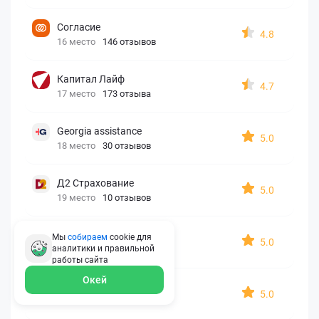
Согласие
4.8
16 место
146 отзывов
Капитал Лайф
4.7
17 место
173 отзыва
Georgia assistance
5.0
18 место
30 отзывов
Д2 Страхование
5.0
19 место
10 отзывов
АйАйСи
Мы
собираем
cookie для
5.0
аналитики и правильной
20 место
7 отзывов
работы
сайта
Окей
OxySport
5.0
21 место
6 отзывов