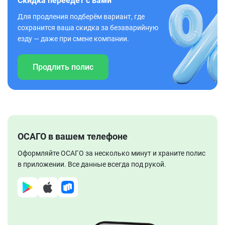
Скидка переедет с вами
Для продления подберём вариант, где
сохранится ваша скидка за безаварийную
езду — даже при смене компании.
Продлить полис
ОСАГО в вашем телефоне
Оформляйте ОСАГО за несколько минут и храните полис
в приложении. Все данные всегда под рукой.