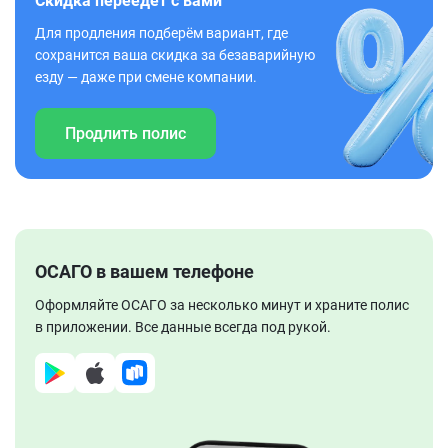
Скидка переедет с вами
Для продления подберём вариант, где
сохранится ваша скидка за безаварийную
езду — даже при смене компании.
Продлить полис
ОСАГО в вашем телефоне
Оформляйте ОСАГО за несколько минут и храните полис
в приложении. Все данные всегда под рукой.