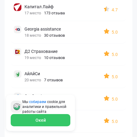
Капитал Лайф
4.7
17 место
173 отзыва
Georgia assistance
5.0
18 место
30 отзывов
Д2 Страхование
5.0
19 место
10 отзывов
АйАйСи
5.0
20 место
7 отзывов
OxySport
5.0
Мы
собираем
cookie для
21 место
6 отзывов
аналитики и правильной
работы
сайта
ERGO AXA
Окей
5.0
22 место
2 отзыва