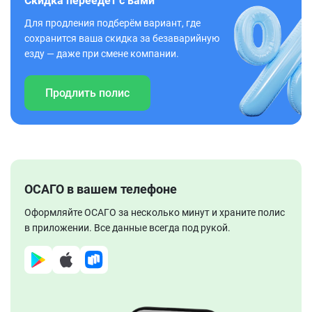
Скидка переедет с вами
Для продления подберём вариант, где
сохранится ваша скидка за безаварийную
езду — даже при смене компании.
Продлить полис
ОСАГО в вашем телефоне
Оформляйте ОСАГО за несколько минут и храните полис
в приложении. Все данные всегда под рукой.