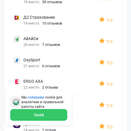
18 место
30 отзывов
Д2 Страхование
5.0
19 место
10 отзывов
АйАйСи
5.0
20 место
7 отзывов
OxySport
5.0
21 место
6 отзывов
ERGO AXA
5.0
22 место
2 отзыва
Мы
собираем
cookie для
аналитики и правильной
Oxy Travel Premium
5.0
работы
сайта
23 место
1 отзыв
Окей
УралСиб
5.0
24 место
1 отзыв